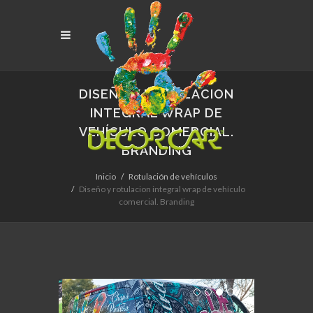
DISEÑO Y ROTULACION
INTEGRAL WRAP DE
VEHÍCULO COMERCIAL.
BRANDING
Inicio
Rotulación de vehículos
Diseño y rotulacion integral wrap de vehículo
comercial. Branding