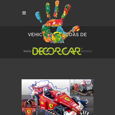
VEHICULO MONEDAS DE
FERIA
Inicio
Aerografía
Vehiculo monedas de feria